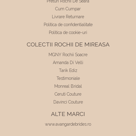
Preturi Rochii De Seara
Cum Cumpar
Livrare Returnare
Politica de confidentialitate
Politica de cookie-uri
COLECTII ROCHII DE MIREASA
MGNY Rochii Soacre
Amanda Di Velli
Tarik Ediz
Testimoniale
Monreal Bridal
Ceruti Couture
Davinci Couture
ALTE MARCI
www.avangardebrides.ro