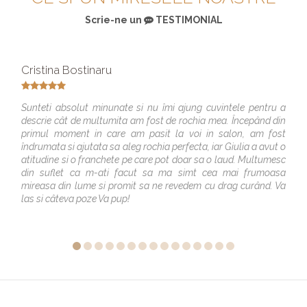
Scrie-ne un
TESTIMONIAL
Cristina Bostinaru
Sunteti absolut minunate si nu îmi ajung cuvintele pentru a
descrie cât de multumita am fost de rochia mea. Începând din
primul moment in care am pasit la voi in salon, am fost
îndrumata si ajutata sa aleg rochia perfecta, iar Giulia a avut o
atitudine si o franchete pe care pot doar sa o laud. Multumesc
din suflet ca m-ati facut sa ma simt cea mai frumoasa
mireasa din lume si promit sa ne revedem cu drag curând. Va
las si câteva poze Va pup!