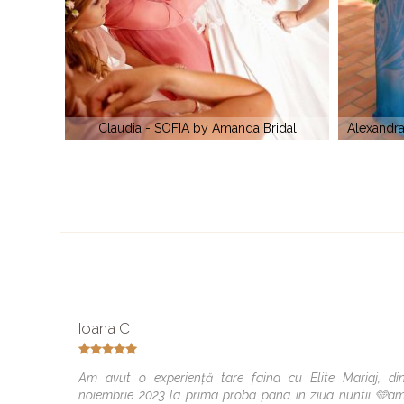
idal
Alexandra - Tony Bowls Evening TBE11218
Andreea M
Ioana C
Am avut o experiență tare faina cu Elite Mariaj, di
noiembrie 2023 la prima proba pana in ziua nuntii 🩵a