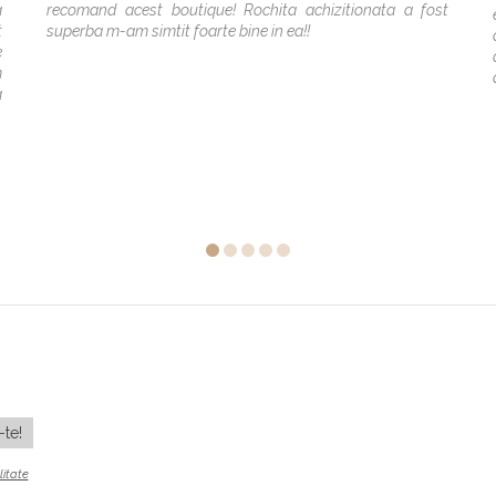
a
recomand acest boutique! Rochita achizitionata a fost
t
superba m-am simtit foarte bine in ea!!
e
m
a
litate