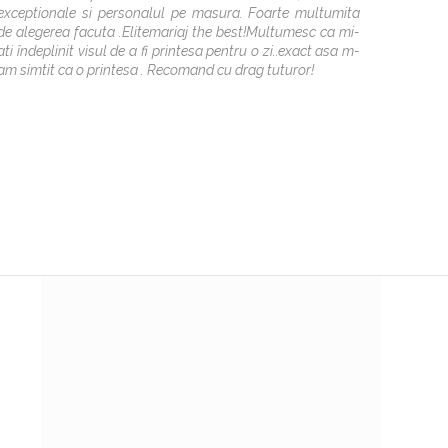
exceptionale si personalul pe masura. Foarte multumita
mireas
de alegerea facuta .Elitemariaj the best!Multumesc ca mi-
comanda
ati îndeplinit visul de a fi printesa pentru o zi..exact asa m-
a susti
am simtit ca o printesa . Recomand cu drag tuturor!
perfect
frumoa
masura