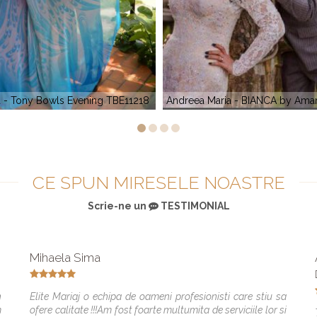
aria - BIANCA by Amanda Di Velli
Beatrice Andreea - LEEA by Aman
CE SPUN MIRESELE NOASTRE
Scrie-ne un
TESTIMONIAL
Mihaela Sima
n
Elite Mariaj o echipa de oameni profesionisti care stiu sa
m
ofere calitate !!!Am fost foarte multumita de serviciile lor si