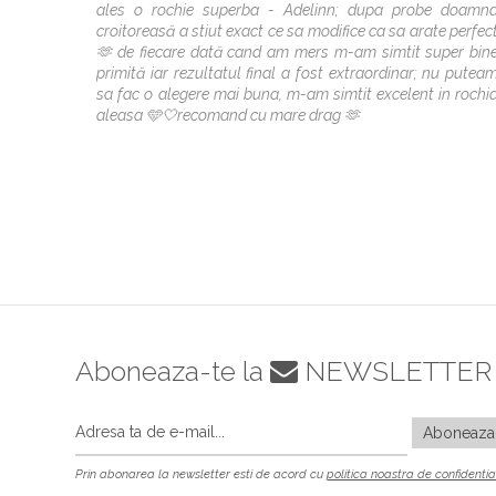
ales o rochie superba - Adelinn; dupa probe doamn
croitoreasă a stiut exact ce sa modifice ca sa arate perfec
🫶 de fiecare dată cand am mers m-am simtit super bin
primită iar rezultatul final a fost extraordinar; nu putea
sa fac o alegere mai buna, m-am simtit excelent in rochi
aleasa 🩵🤍recomand cu mare drag 🫶
Aboneaza-te la
NEWSLETTER
Prin abonarea la newsletter esti de acord cu
politica noastra de confidentia