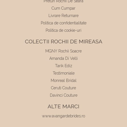
Preturi Rochii De Seara
Cum Cumpar
Livrare Returnare
Politica de confidentialitate
Politica de cookie-uri
COLECTII ROCHII DE MIREASA
MGNY Rochii Soacre
Amanda Di Velli
Tarik Ediz
Testimoniale
Monreal Bridal
Ceruti Couture
Davinci Couture
ALTE MARCI
www.avangardebrides.ro