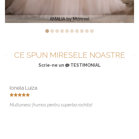
AMALIA by Monreal
Rochie
CE SPUN MIRESELE NOASTRE
Scrie-ne un
TESTIMONIAL
Ionela Luiza
Multumesc frumos pentru superba rochita!