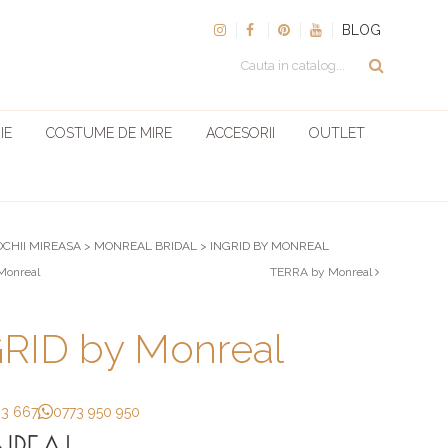
BLOG
IE
COSTUME DE MIRE
ACCESORII
OUTLET
OCHII MIREASA
>
MONREAL BRIDAL
>
INGRID BY MONREAL
Monreal
TERRA by Monreal
RID by Monreal
33 667
0773 950 950