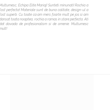
simtit
Multumesc, Echipa Elite Mariaj! Sunteti minunati! Rochia a
croitor
fost perfecta! Materiale sunt de buna calitate, design-ul a
ajutat 
fost superb. Cu toate ca am mers foarte mult pe jos si am
recoman
dansat toata noaptea, rochia a ramas in stare perfecta. Ati
dat dovada de profesionalism si de omenie. Multumesc
mult!