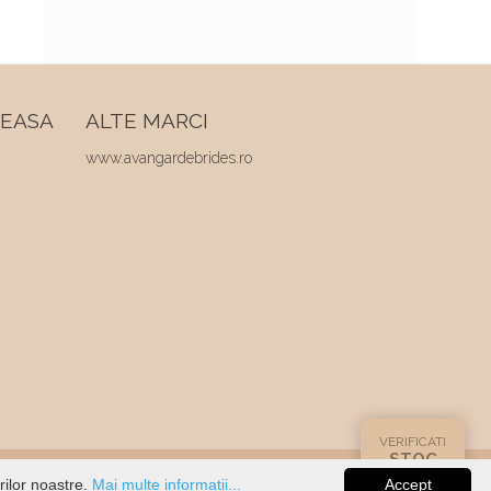
REASA
ALTE MARCI
www.avangardebrides.ro
VERIFICATI
STOC
rilor noastre.
Mai multe informatii...
Accept