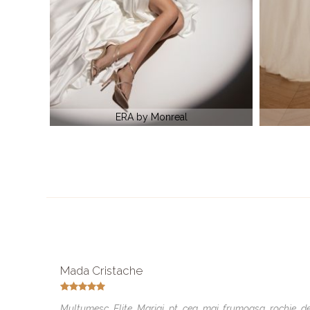
Rochie
MARGOT by Monreal
Mada Cristache
Multumesc Elite Mariaj pt cea mai frumoasa rochie d