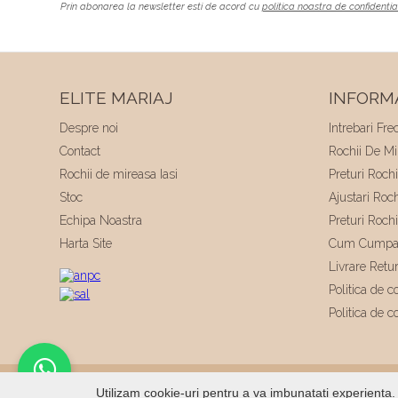
Prin abonarea la newsletter esti de acord cu
politica noastra de confidentia
ELITE MARIAJ
INFORMA
Despre noi
Intrebari Fre
Contact
Rochii De Mir
Rochii de mireasa Iasi
Preturi Roch
Stoc
Ajustari Roc
Echipa Noastra
Preturi Roch
Harta Site
Cum Cumpa
Livrare Retu
Politica de co
Politica de c
© 2026
Elite Mariaj
|
Toate drepturile rezervate
|
Dezvo
Utilizam cookie-uri pentru a va imbunatati experienta. 