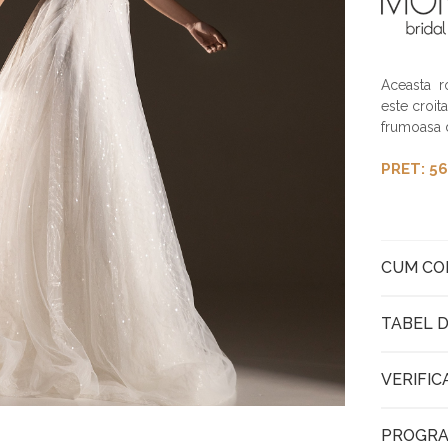
Aceasta r
este croita
frumoasa d
PRET: 56
CUM C
TABEL D
VERIFIC
PROGRA