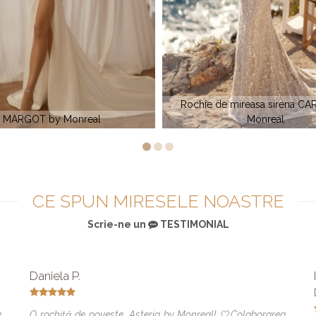
 de mireasa sirena CARTER by
Monreal
ASOL by Monreal
CE SPUN MIRESELE NOASTRE
Scrie-ne un
TESTIMONIAL
Daniela P.
e
O rochiță de poveste, Asteria by Monreal! 🤍Colaborarea