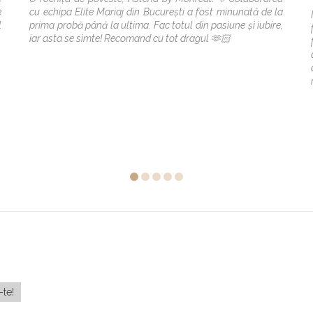
e
cu echipa Elite Mariaj din București a fost minunată de la
l
prima probă până la ultima. Fac totul din pasiune și iubire,
iar asta se simte! Recomand cu tot dragul 🫶🏻