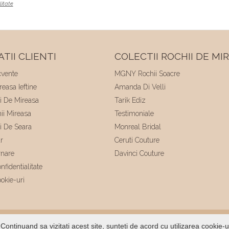
litate
TII CLIENTI
COLECTII ROCHII DE MI
cvente
MGNY Rochii Soacre
easa Ieftine
Amanda Di Velli
ii De Mireasa
Tarik Ediz
hii Mireasa
Testimoniale
ii De Seara
Monreal Bridal
r
Ceruti Couture
rnare
Davinci Couture
nfidentialitate
ookie-uri
ltat de
Voitin.com
Continuand sa vizitati acest site, sunteti de acord cu utilizarea cookie-u