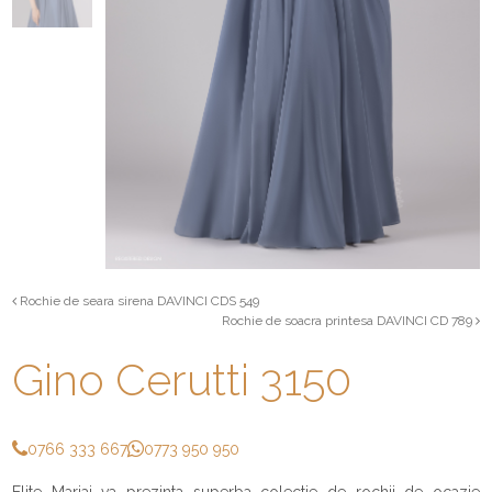
Rochie de seara sirena DAVINCI CDS 549
Rochie de soacra printesa DAVINCI CD 789
Gino Cerutti 3150
0766 333 667
0773 950 950
Elite Mariaj va prezinta superba colectie de rochii de ocazie