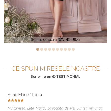
9
Rochie de soacra cu capa MGNY 726
CE SPUN MIRESELE NOASTRE
Scrie-ne un
TESTIMONIAL
Anne Marie Nicola
Multumesc, Elite Mariaj, pt rochita de vis! Sunteti minunati,