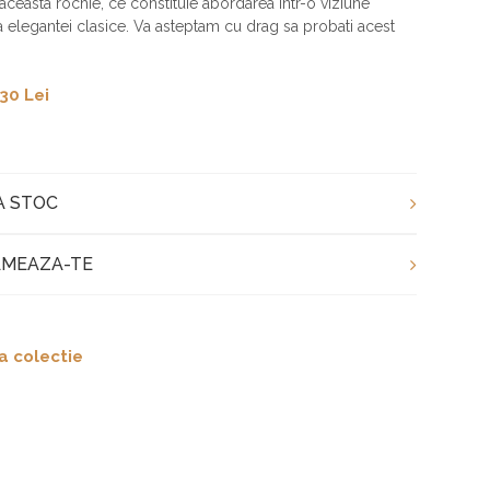
aceasta rochie, ce constituie abordarea intr-o viziune
elegantei clasice. Va asteptam cu drag sa probati acest
30 Lei
A STOC
MEAZA-TE
a colectie