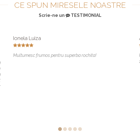
CE SPUN MIRESELE NOASTRE
Scrie-ne un
TESTIMONIAL
Ionela Luiza
Multumesc frumos pentru superba rochita!
a
n
a
t
r