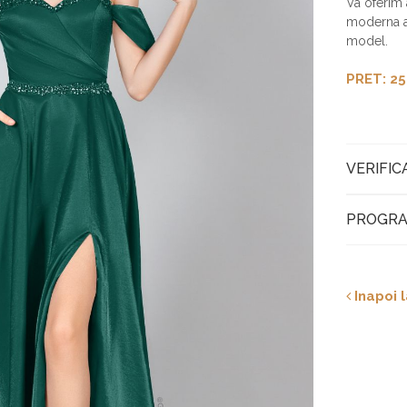
Va oferim 
moderna a 
model.
PRET: 25
VERIFIC
PROGRA
Inapoi l