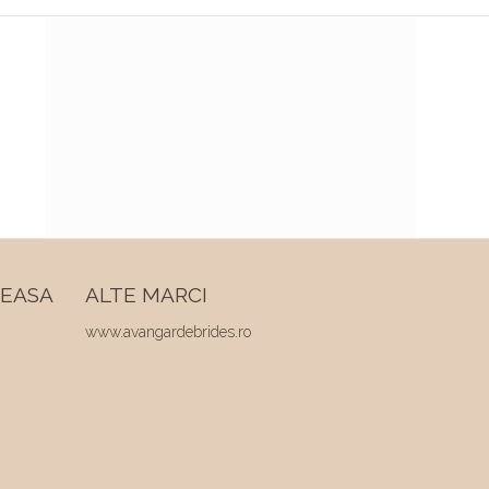
REASA
ALTE MARCI
www.avangardebrides.ro