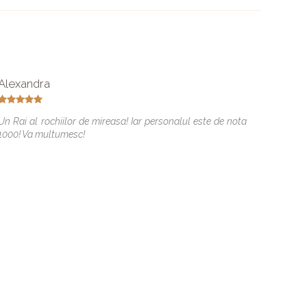
Alexandra
Alina 
Un Rai al rochiilor de mireasa! Iar personalul este de nota
Multum
1000! Va multumesc!
frumoa
Danuta p
si ai i
aminte 
drag or
ocazie 
sunteti
Karim d
voua s
imbrati