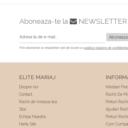
Aboneaza-te la
NEWSLETTER
Prin abonarea la newsletter esti de acord cu
politica noastra de confidentia
ELITE MARIAJ
INFORMA
Despre noi
Intrebari Fre
Contact
Rochii De Mir
Rochii de mireasa Iasi
Preturi Roch
Stoc
Ajustari Roc
Echipa Noastra
Preturi Roch
Harta Site
Cum Cumpa