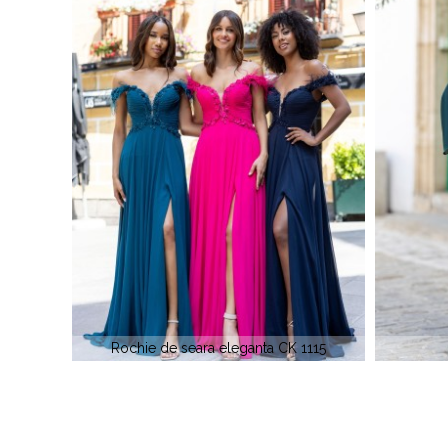
1115
Christian K 0883
Roch