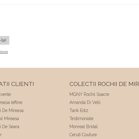
litate
TII CLIENTI
COLECTII ROCHII DE MI
cvente
MGNY Rochii Soacre
easa Ieftine
Amanda Di Velli
ii De Mireasa
Tarik Ediz
hii Mireasa
Testimoniale
ii De Seara
Monreal Bridal
r
Ceruti Couture