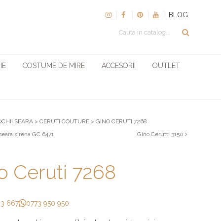
BLOG
IE
COSTUME DE MIRE
ACCESORII
OUTLET
OCHII SEARA
>
CERUTI COUTURE
>
GINO CERUTI 7268
seara sirena GC 6471
Gino Cerutti 3150
o Ceruti 7268
33 667
0773 950 950