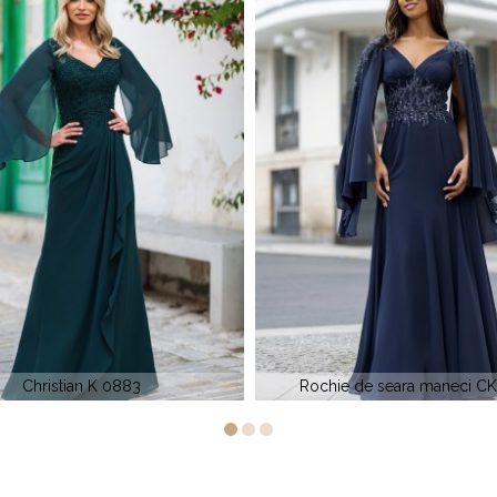
ie de seara maneci CK 1099
Christian K 0810