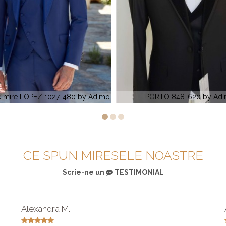
PORTO 848-620 by Adimo
ESSEN 491-740 by A
CE SPUN MIRESELE NOASTRE
Scrie-ne un
TESTIMONIAL
Alexandra M.