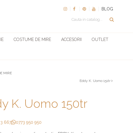
BLOG
IE
COSTUME DE MIRE
ACCESORII
OUTLET
E MIRE
Eddy K. Uomo 151tr
y K. Uomo 150tr
33 667
0773 950 950