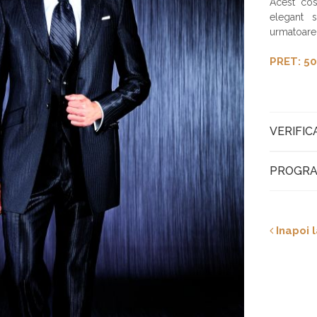
Acest cos
elegant s
urmatoarel
PRET: 50
VERIFIC
PROGRA
Inapoi l