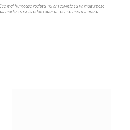
Cea mai frumoasa rochita ,nu am cuvinte sa va multumesc
,as mai face nunta odata doar pt rochita mea minunata
Am găsi
vreau .
nu stia
am apro
Roxana,