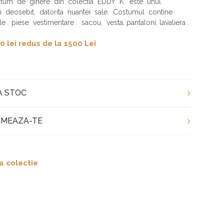
tum de ginere din colectia EDDY K. este unul
i deosebit, datorita nuantei sale. Costumul contine
e piese vestimentare : sacou, vesta, pantaloni, lavaliera .
0 lei redus de la 1500 Lei
A STOC
MEAZA-TE
a colectie