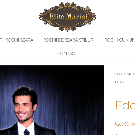
II ROCHII SEARA
ROCHII DE SEARA STILURI
ROCHII CUNUN
CONTACT
COSTUME D
DANIEL
Edd
0766 3