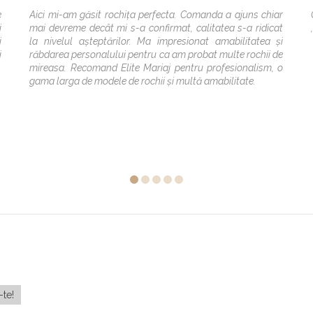
e
Aici mi-am găsit rochița perfecta. Comanda a ajuns chiar
i
mai devreme decât mi s-a confirmat, calitatea s-a ridicat
i
la nivelul așteptărilor. Ma impresionat amabilitatea și
i
răbdarea personalului pentru ca am probat multe rochii de
mireasa. Recomand Elite Mariaj pentru profesionalism, o
gama larga de modele de rochii și multă amabilitate.