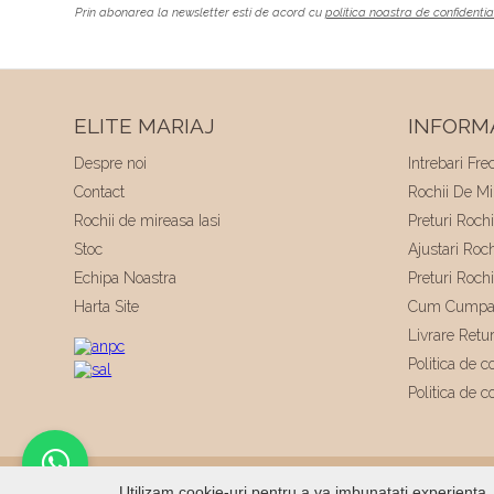
Prin abonarea la newsletter esti de acord cu
politica noastra de confidentia
ELITE MARIAJ
INFORMA
Despre noi
Intrebari Fre
Contact
Rochii De Mir
Rochii de mireasa Iasi
Preturi Roch
Stoc
Ajustari Roc
Echipa Noastra
Preturi Roch
Harta Site
Cum Cumpa
Livrare Retu
Politica de co
Politica de c
© 2026
Elite Mariaj
|
Toate drepturile rezervate
|
Dezvo
Utilizam cookie-uri pentru a va imbunatati experienta. 