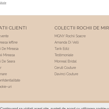
litate
TII CLIENTI
COLECTII ROCHII DE MI
cvente
MGNY Rochii Soacre
easa Ieftine
Amanda Di Velli
ii De Mireasa
Tarik Ediz
hii Mireasa
Testimoniale
ii De Seara
Monreal Bridal
r
Ceruti Couture
rnare
Davinci Couture
nfidentialitate
ookie-uri
ltat de
Voitin.com
Continuand sa vizitati acest site, sunteti de acord cu utilizarea cookie-u