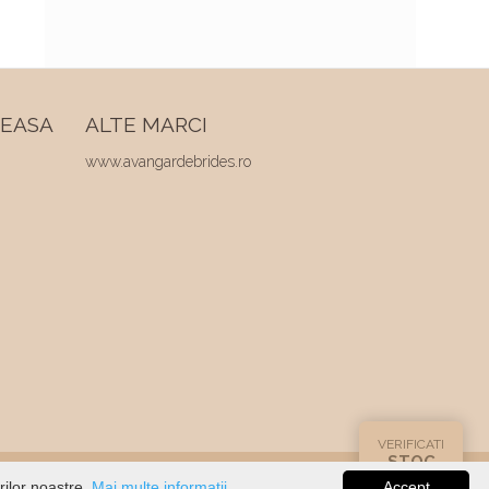
REASA
ALTE MARCI
www.avangardebrides.ro
VERIFICATI
STOC
rilor noastre.
Mai multe informatii...
Accept