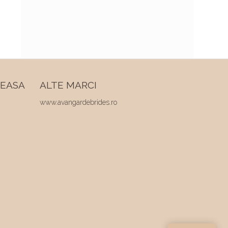
REASA
ALTE MARCI
www.avangardebrides.ro