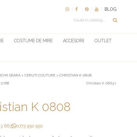
BLOG
IE
COSTUME DE MIRE
ACCESORII
OUTLET
OCHII SEARA
>
CERUTI COUTURE
>
CHRISTIAN K 0808
K 0768
Christian K 0863
istian K 0808
33 667
0773 950 950