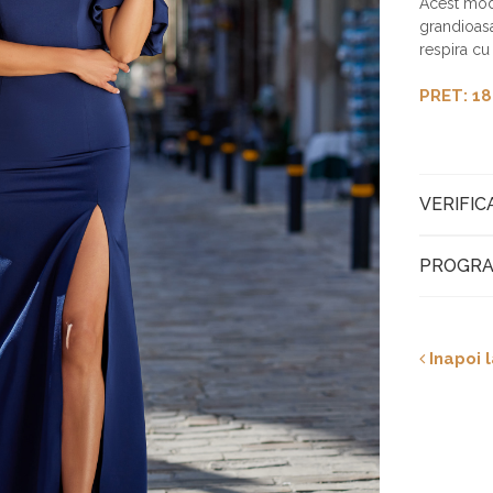
Acest mode
grandioasa
respira cu
PRET: 18
VERIFIC
PROGRA
Inapoi l