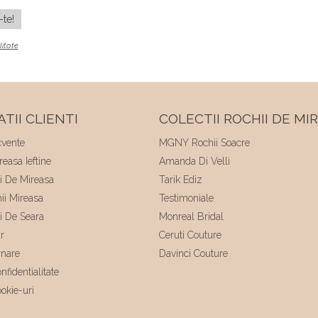
litate
TII CLIENTI
COLECTII ROCHII DE MI
cvente
MGNY Rochii Soacre
easa Ieftine
Amanda Di Velli
ii De Mireasa
Tarik Ediz
hii Mireasa
Testimoniale
ii De Seara
Monreal Bridal
r
Ceruti Couture
rnare
Davinci Couture
nfidentialitate
ookie-uri