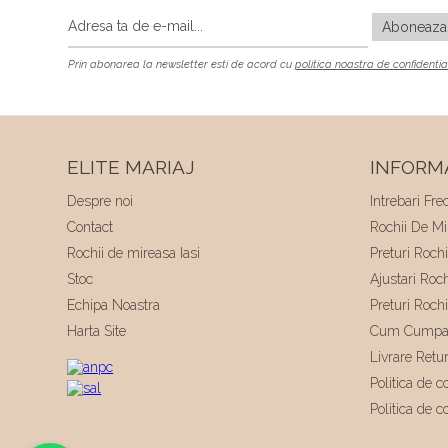
Prin abonarea la newsletter esti de acord cu
politica noastra de confidentia
ELITE MARIAJ
INFORMA
Despre noi
Intrebari Fre
Contact
Rochii De Mir
Rochii de mireasa Iasi
Preturi Roch
Stoc
Ajustari Roc
Echipa Noastra
Preturi Roch
Harta Site
Cum Cumpa
Livrare Retu
Politica de co
Politica de c