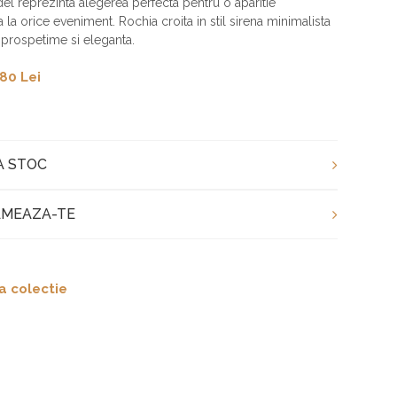
l reprezinta alegerea perfecta pentru o aparitie
 la orice eveniment. Rochia croita in stil sirena minimalista
 prospetime si eleganta.
80 Lei
A STOC
MEAZA-TE
a colectie