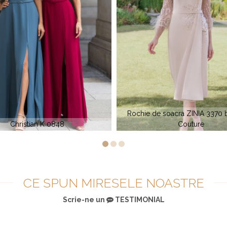
de soacra ZINIA 3370 by Ceruti
Couture
Rochie de ocazie CK 10
CE SPUN MIRESELE NOASTRE
Scrie-ne un
TESTIMONIAL