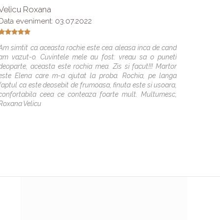
Velicu Roxana
Vicova
Data eveniment: 03.07.2022
De încr
draguta
Am simtit ca aceasta rochie este cea aleasa inca de cand
rochia m
am vazut-o. Cuvintele mele au fost: vreau sa o puneti
recomand
deoparte, aceasta este rochia mea. Zis si facut!!! Martor
buna ca
este Elena care m-a ajutat la proba. Rochia, pe langa
faptul ca este deosebit de frumoasa, finuta este si usoara,
confortabila ceea ce conteaza foarte mult. Multumesc,
Roxana Velicu