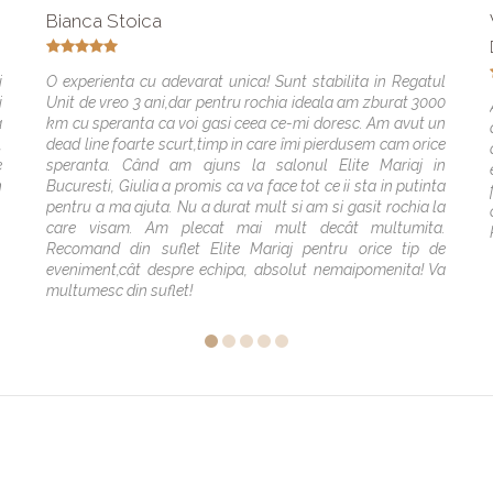
Bianca Stoica
i
O experienta cu adevarat unica! Sunt stabilita in Regatul
i
Unit de vreo 3 ani,dar pentru rochia ideala am zburat 3000
a
km cu speranta ca voi gasi ceea ce-mi doresc. Am avut un
,
dead line foarte scurt,timp in care îmi pierdusem cam orice
e
speranta. Când am ajuns la salonul Elite Mariaj in
n
Bucuresti, Giulia a promis ca va face tot ce ii sta in putinta
pentru a ma ajuta. Nu a durat mult si am si gasit rochia la
care visam. Am plecat mai mult decât multumita.
Recomand din suflet Elite Mariaj pentru orice tip de
eveniment,cât despre echipa, absolut nemaipomenita! Va
multumesc din suflet!