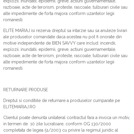
explozii, inundatii, epidemii, greve, actiuni guvernamentale,
razboaie, acte de terorism, proteste, rascoale, tulburari civile sau
alte impedimente de forta majora conform uzantelor legii
romanesti.
ELITE MARIAJ isi rezerva dreptul sa intarzie sau sa anuleze livrari
ale produselor comandate daca acestea nu pot fi onorate din
motive independente de BIEN SAVVY care includ: incendii,
explozii, inundatii, epidemii, greve, actiuni guvernamentale,
razboaie, acte de terorism, proteste, rascoale, tulburari civile sau
alte impedimente de forta majora conform uzantelor legii
romanesti.
RETURNARE PRODUSE
Dreptul si conditiile de returnare a produselor cumparate pe
ELITEMARIAJ.RO
Clientul poate denunta unilateral contractul fara a invoca un motiv,
in termen de 10 zile lucratoare, conform OG 130/2000
completata de legea 51/2003 cu privire la regimul juridic al