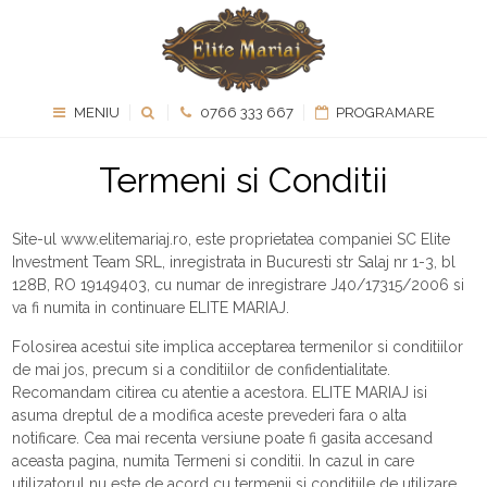
MENIU
0766 333 667
PROGRAMARE
Termeni si Conditii
Site-ul www.elitemariaj.ro, este proprietatea companiei SC Elite
Investment Team SRL, inregistrata in Bucuresti str Salaj nr 1-3, bl
128B, RO 19149403, cu numar de inregistrare J40/17315/2006 si
va fi numita in continuare ELITE MARIAJ.
Folosirea acestui site implica acceptarea termenilor si conditiilor
de mai jos, precum si a conditiilor de confidentialitate.
Recomandam citirea cu atentie a acestora. ELITE MARIAJ isi
asuma dreptul de a modifica aceste prevederi fara o alta
notificare. Cea mai recenta versiune poate fi gasita accesand
aceasta pagina, numita Termeni si conditii. In cazul in care
utilizatorul nu este de acord cu termenii si conditiile de utilizare