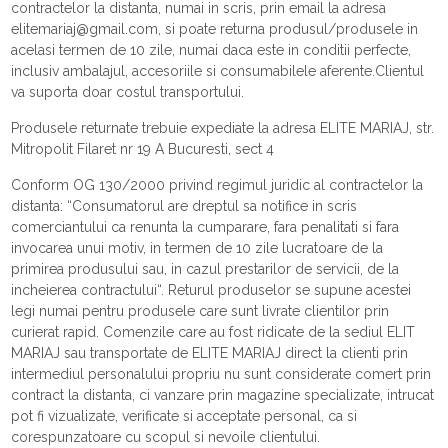
contractelor la distanta, numai in scris, prin email la adresa
elitemariaj@gmail.com, si poate returna produsul/produsele in
acelasi termen de 10 zile, numai daca este in conditii perfecte,
inclusiv ambalajul, accesoriile si consumabilele aferente.Clientul
va suporta doar costul transportului.
Produsele returnate trebuie expediate la adresa ELITE MARIAJ, str.
Mitropolit Filaret nr 19 A Bucuresti, sect 4
Conform OG 130/2000 privind regimul juridic al contractelor la
distanta: “Consumatorul are dreptul sa notifice in scris
comerciantului ca renunta la cumparare, fara penalitati si fara
invocarea unui motiv, in termen de 10 zile lucratoare de la
primirea produsului sau, in cazul prestarilor de servicii, de la
incheierea contractului“. Returul produselor se supune acestei
legi numai pentru produsele care sunt livrate clientilor prin
curierat rapid. Comenzile care au fost ridicate de la sediul ELIT
MARIAJ sau transportate de ELITE MARIAJ direct la clienti prin
intermediul personalului propriu nu sunt considerate comert prin
contract la distanta, ci vanzare prin magazine specializate, intrucat
pot fi vizualizate, verificate si acceptate personal, ca si
corespunzatoare cu scopul si nevoile clientului.